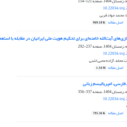
121-154
10.22034/irsj
، محمد جواد قربی
اصل مقاله
969.18 K
زی‌‌های آیت‌الله خامنه‌ای برای تحکیم هویت ملی ایرانیان در مقابله با است
237-292
10.22034/irsj
 محله، آزاده محبی اشنی
اصل مقاله
1.34 M
 فارسی، امپریالیسم زبانی
337-356
10.22034/irsj
اصل مقاله
795.36 K