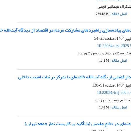
کراله عبدالهی آوینی
اصل مقاله
780.83 K
ای پیاده‌سازی راهبردهای مشارکت مردم در اقتصاد از دیدگاه آیت‌الله خا
23-54
10.22034/irsj.2025
فت، سینا فریدونی، محسن شوریده
اصل مقاله
1.41 M
ر قضایی از نگاه آیت‌الله خامنه‌ای با تمرکز بر ثبات امنیت داخلی
91-138
10.22034/irsj.2025
 هاشمی، محمد میرزایی
اصل مقاله
1.48 M
امنه‌ای در دفاع مقدس (با تأکید بر کاربست نماز جمعه تهران)