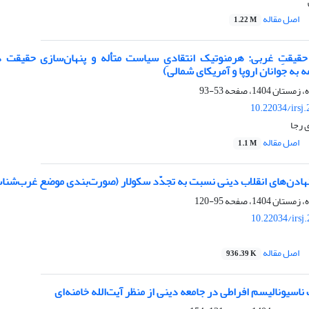
اصل مقاله
1.22 M
یقتِ غربی: هرمنوتیک انتقادیِ سیاست متأله و پنهان‌سازی حقیقت در 
ه به جوانان اروپا و آمریکای شمالی)
53-93
10.22034/irsj
 رجا
اصل مقاله
1.1 M
نهادن‌های انقلاب دینی نسبت به تجدّد سکولار (صورت‌بندی موضع غرب‌شناسان
95-120
10.22034/irsj
اصل مقاله
936.39 K
سیونالیسم افراطی در جامعه دینی از منظر آیت‌الله خامنه‌ای