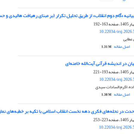
انیه «گام دوم انقلاب» از طریق تحلیل تکرار
(بر مبنای رهیافت هالیدی و ح
163-192
10.22034/irsj.2026
 عطایی
اصل مقاله
1.31 M
ان در اندیشه قرآنی آیت‌الله خامنه‌ای
193-221
10.22034/irsj.2026
ده، اکرم السادات سیدی
اصل مقاله
1.38 M
دت در نحله‌های فکری دهه نخست انقلاب اسلامی با تکیه بر خطبه‌های نماز ج
223-253
10.22034/irsj.2026