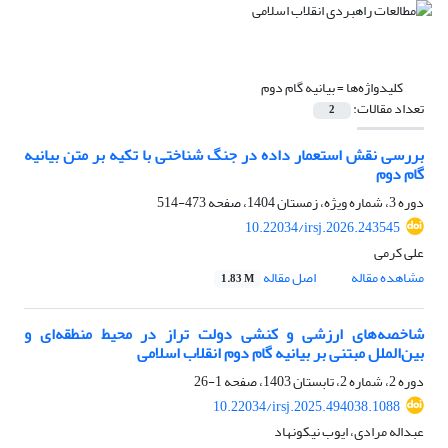
کلیدواژه‌ها =
بیانیه گام دوم
تعداد مقالات:
2
بررسی نقش استعمار داده در جنگ شناختی با تکیه بر متن بیانیه
گام دوم
دوره 3، شماره ویژه، زمستان 1404، صفحه
473-514
10.22034/irsj.2026.243545
علی کرمی
مشاهده مقاله
اصل مقاله
1.83 M
شاخصه‌های ارزشی و کنشی دولت تراز در محیط منطقه‌ای و
بین‌الملل مبتنی بر بیانیه گام دوم انقلاب اسلامی
دوره 2، شماره 2، تابستان 1403، صفحه
1-26
10.22034/irsj.2025.494038.1088
عبداله مرادی، ایوب نیکونهاد