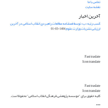
تماس با ما
نقشه سایت
آخرین اخبار
کسب رتبه «ب» توسط فصلنامه مطالعات راهبردی انقلاب اسلامی در آخرین
ارزیابی نشریات وزارت علوم
1404-03-01
Fast traslate
Icon translate
Fast traslate
Icon translate
کلیه حقوق برای "موسسه پژوهشی فرهنگی انقلاب اسلامی" محفوظ است.
***