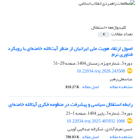
کلیدواژه‌ها =
استقلال
تعداد مقالات:
4
اصول ارتقاء هویت ملی ایرانیان از منظر آیت‌الله خامنه‌ای با رویکرد
فناوری نرم
دوره 3، شماره ویژه، زمستان 1404، صفحه
29-51
10.22034/irsj.2026.243508
عباسعلی رهبر
مشاهده مقاله
اصل مقاله
810.27 K
رابطه استقلال سیاسی و پیشرفت در منظومه فکری آیت­الله خامنه‌­ای
دوره 3، شماره 3، پاییز 1404، صفحه
1-21
10.22034/irsj.2025.405932.1006
حسن نعیم آبادی، شکراله عبدالهی آوینی
مشاهده مقاله
اصل مقاله
780.83 K