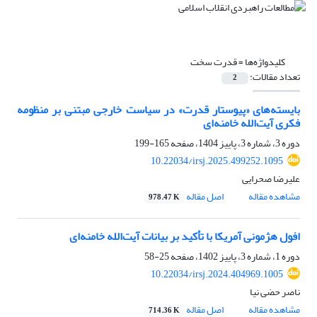
کلیدواژه‌ها =
قدرت سخت
تعداد مقالات:
2
بایسته‌های «پیوستار قدرت» در سیاست خارجی مبتنی بر منظومه
فکری آیت‌الله خامنه‌ای
دوره 3، شماره 3، پاییز 1404، صفحه
165-199
10.22034/irsj.2025.499252.1095
علیرضا صحرایی
مشاهده مقاله
اصل مقاله
978.47 K
افول هژمونی آمریکا با تأکید بر بیانات آیت‌الله خامنه‌ای
دوره 1، شماره 3، پاییز 1402، صفحه
25-58
10.22034/irsj.2024.404969.1005
ناصر حضی نیا
مشاهده مقاله
اصل مقاله
714.36 K