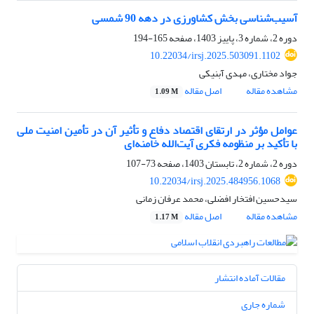
آسیب‌شناسی بخش کشاورزی در دهه 90 شمسی
دوره 2، شماره 3، پاییز 1403، صفحه
165-194
10.22034/irsj.2025.503091.1102
جواد مختاری، مهدی آبنیکی
مشاهده مقاله
اصل مقاله
1.09 M
عوامل مؤثر در ارتقای اقتصاد دفاع و تأثیر آن در تأمین امنیت ملی
با تأکید بر منظومه فکری آیت‌الله خامنه‌ای
دوره 2، شماره 2، تابستان 1403، صفحه
73-107
10.22034/irsj.2025.484956.1068
سیدحسین افتخار افضلی، محمد عرفان زمانی
مشاهده مقاله
اصل مقاله
1.17 M
مقالات آماده انتشار
شماره جاری