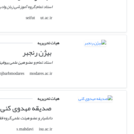
استاد تمام گروه آموزشی زبان واد
ut.ac.ir
seifut
هیات تحریریه
بیژن رنجبر
استاد تمام و عضو هیئ علمی بیوف
modares.ac.ir
ranjbarbmodares
هیات تحریریه
صدیقه مهدوی کنی
دانشیار و عضو هیئت علمی گروه فق
isu.ac.ir
s.mahdavi