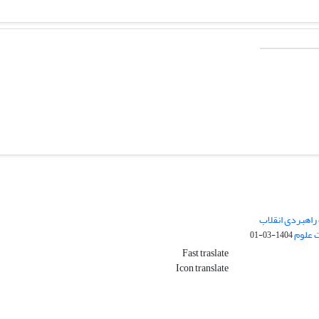
راهبردی انقلاب
ت علوم
1404-03-01
Fast traslate
Icon translate