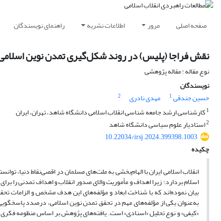
صفحه اصلی
مرور
اطلاعات نشریه
راهنمای نویسندگان
نقش فراجا (پلیس) در روند شکل‌گیری تمدن نوین اسلامی با
نوع مقاله : مقاله پژوهشی
نویسندگان
2
1
حسین جندقی
مهدی نادری
1
کارشناسی ارشد جامعه شناسی انقلاب اسلامی دانشگاه شاهد، تهران، ایران
2
استادیار علوم سیاسی دانشگاه شاهد
10.22034/irsj.2024.399398.1003
چکیده
انقلاب اسلامی ایران با الهام‌بخشی به ملت‌های مسلمان در اقصی‌نقاط دنیا، تو
اسلام بردارد؛ زیرا اهداف و مأموریت والای صدور انقلاب و اهداف تمدنی را برای
بیان نموده‌اند که با شناخت ابعاد و مؤلفه‌های این هدف مشخص و الزامات تح
به‌عنوان یکی از مؤلفه‌های مهم در تحقق تمدن نوین اسلامی، درصدد پاسخگ
«کیفی» و نوع تحلیل «اسنادی» است. یافته‌های پژوهش بر اساس منظومه فکری ره