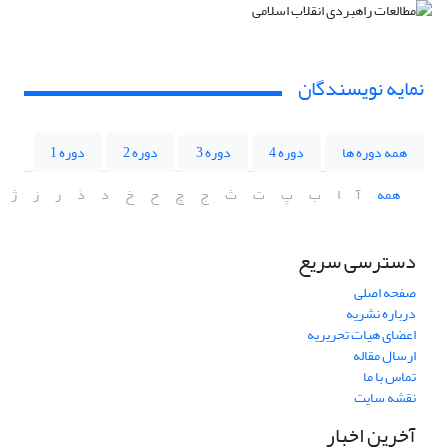
نمایه نویسندگان
همه دوره ها
دوره 4
دوره 3
دوره 2
دوره 1
همه
آ
ا
ب
پ
ت
ث
ج
چ
ح
خ
د
ذ
ر
ز
ژ
دسترسی سریع
صفحه اصلی
درباره نشریه
اعضای هیات تحریریه
ارسال مقاله
تماس با ما
نقشه سایت
آخرین اخبار