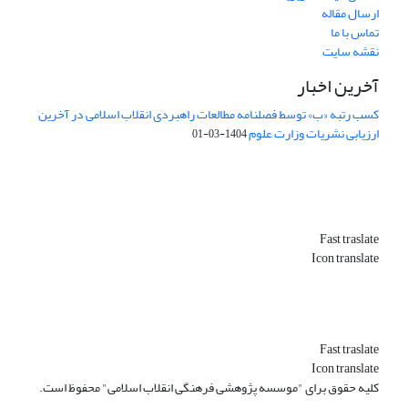
ارسال مقاله
تماس با ما
نقشه سایت
آخرین اخبار
کسب رتبه «ب» توسط فصلنامه مطالعات راهبردی انقلاب اسلامی در آخرین
ارزیابی نشریات وزارت علوم
1404-03-01
Fast traslate
Icon translate
Fast traslate
Icon translate
کلیه حقوق برای "موسسه پژوهشی فرهنگی انقلاب اسلامی" محفوظ است.