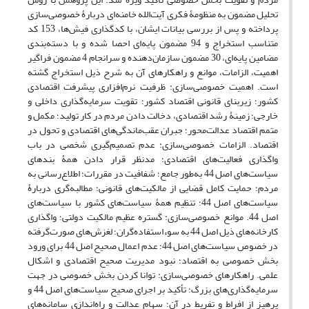
تحلیل مضمون به منظومۀ فکری آیت‌الله خامنه‌ای دربارۀ خصوصی‌سازی
پرداخته و پس از بررسی بیانات ایشان، با کدگذاری فیش‌ها، 153 کد
متناسب استخراج و 94 مضمون پایه‌ای احصا شده و با دسته‌بندی
مضامین پایه‌ای، 30 مضمون سازمان‌دهنده و سرانجام 4 مضمون فراگیر
اهمیت، الزامات، موانع و راهکارهای آن به شرح ذیل استخراج گشته
است. اهمیت خصوصی‌سازی: ظرفیت نرم‌افزاری پیشرفت اقتصادی
کشور؛ زیربنای قانونی اقتصاد کشور؛ تقویت سرمایه‌گذاری داخلی و
خارجی؛ زمینۀ رشد اقتصادی، دخالت دادن مردم در کار تولید؛ مکمل و
متمم اقتصاد عدالت‌محور؛ جبران عقب‌ماندگی‌های اقتصادی و تحول در
اقتصاد. الزامات خصوصی‌سازی: عدم تصمیم‌گیری شخصی در باب
واگذاری فعالیت‌های اقتصادی؛ مدنظر قرار دادن همۀ بندهای
سیاست‌های اصل 44 به‌طور جامع؛ شفافیت در مقررات؛ اطلاع‌رسانی به
مردم؛ حمایت کامل قضایی از مالکیت‌های قانونی؛ مطالبه‌گری دربارۀ
سیاست‌های اصل 44؛ تنظیم همۀ سیاست‌های کشور با سیاست‌های
اصل 44. موانع خصوصی‌سازی: گستره عظیم مالکیت دولتی؛ واگذاری
کارخانه‌های ذیل اصل 44 به سوءاستفاده‎‌گران؛ لغزش‌های صورت‌گرفته
در خصوص سیاست‌های اصل 44؛ عدم اعمال صحیح اصل 44 برای ورود
بخش خصوصی به اقتصاد؛ نبود مدیریت صحیح اقتصادی و اشکال
علمی. راهکارهای خصوصی‌سازی: توانا کردن بخش خصوصی در جهت
سرمایه‌گذاری‌های بزرگ؛ تأکید بر اجرای صحیح سیاست‌های اصل 44 و
پرهیز از افراط و تفریط در آن؛ سهام عدالت و راه‌اندازی سامانه‌های