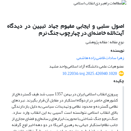
اصول سلبی و ایجابی مفهوم جهاد تبیین در دیدگاه
آیت‌الله خامنه‌ای در چهارچوب جنگ نرم
نوع مقاله : مقاله پژوهشی
نویسنده
زهرا سادات قاضی زاده هاشمی
عضو هیات علمی دانشگاه آزاد اسلامی واحد مشهد
10.22034/irsj.2025.426940.1020
چکیده
پیروزی انقلاب اسلامی ایران در بهمن 1357 سبب شد طیف گسترده‌ای از
کشورهای حاضر در اردوگاه استکبار در مقابل آن قرار بگیرند. نبردهای
نظامی گسترده و محدود نظامی و تهدیدات سیاسی به دلیل بازدارندگی
بالای انقلاب اسلامی نتوانسته است آسیبی به این انقلاب وارد سازد.
جنگ نرم و جنگ شناختی با محوریت ابزارهای رسانه‌ای و فضای مجازی از
جانب نظام استکبار جهانی به رهبری آمریکا در دو دهه اخیر اوج گرفته
است. در این فضا طرح مفهوم جهاد تبیین توسط آیت‌الله خامنه‌ای