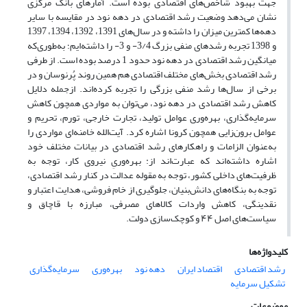
جهت بهبود شاخص‌های اقتصادی بوده است. آمارهای بانک مرکزی
نشان می‌دهد وضعیت رشد اقتصادی در دهه نود در مقایسه با سایر
دهه‌ها کمترین میزان را داشته و در سال‌های 1391، 1392، 1394، 1397
و 1398 تجربه رشدهای منفی بزرگ 3/4- و 3- را داشته‌ایم؛ به‌طوری‌که
میانگین رشد اقتصادی در دهه نود حدود 1 درصد بوده است. از طرفی
رشد اقتصادی بخش‌های مختلف اقتصادی هم همین روند پُرنوسان و در
برخی از سال‌ها رشد منفی بزرگی را تجربه کرده‌اند. ازجمله دلایل
کاهش رشد اقتصادی در دهه نود، می‌توان به مواردی همچون کاهش
سرمایه‌گذاری، بهره‌وری عوامل تولید، تجارت خارجی، تورم، تحریم و
عوامل برون‌زایی همچون کرونا اشاره کرد. آیت‌الله خامنه‌ای مواردی را
به‌عنوان الزامات و راهکارهای رشد اقتصادی در بیانات مختلف خود
اشاره داشته‌اند که عبارت‌اند از: بهره‌وریِ نیروی کار، توجه به
ظرفیت‌های داخلی کشور، توجه به مقوله عدالت در کنار رشد اقتصادی،
توجه به بنگاه‌های دانش‌بنیان، جلوگیری از خام فروشی، هدایت اعتبار و
نقدینگی، کاهش واردات کالاهای مصرفی، مبارزه با قاچاق و
سیاست‌های اصل ۴۴ و کوچک‌سازی دولت.
کلیدواژه‌ها
رشد اقتصادی
اقتصاد ایران
دهه نود
بهره‌وری
سرمایه‌گذاری
تشکیل سرمایه
موضوعات