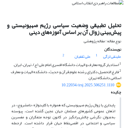
تحلیل تطبیقی وضعیت سیاسی رژیم صهیونیستی و
پیش‌بینی زوال آن بر اساس آموزه‌های دینی
نوع مقاله : مقاله پژوهشی
نویسندگان
2
1
علینقی لزگی
علی ثقفیان
1
استادیار گروه معارف و الهیات دانشگاه افسری امام علی (ع)، تهران، ایران.
2
فارغ التحصیل دکترای رشته علوم قرآن و حدیث، دانشکده الهیات و معارف
اسلامی دانشگاه تهران
10.22034/irsj.2025.506251.1110
چکیده
پایداری یا زوال رژیم صهیونیستی که همواره با کلیدواژه «نامشروع» در
اذهان عمومی کشورهای مسلمان جهان عجین گشته است، پیوسته
به‌عنوان نگرشی چالش‌برانگیز در کانون توجه متفکران و مفسرین
سیاسی و اجتماعی در اقصی‌نقاط جهان قرار داشته است. ازجمله