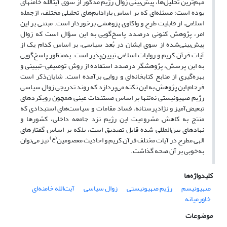
مهم‌ترین تحلیل‌ها، پیش‌بینی زوال رژیم مذکور از سوی آیت­الله خامنه­ای
بوده است؛ مسئله‌ای که بر اساس پارادایم‌های تحلیلی مختلف، ازجمله
اسلامی، از قابلیت طرح و واکاوی پژوهشی برخوردار است. مبتنی بر این
امر، پژوهش کنونی درصدد پاسخ‌گویی به این سؤال است که زوال
پیش‌بینی‌شده از سوی ایشان در بُعد سیاسی، بر اساس کدام یک از
آیات قرآن کریم و روایات اسلامی تبیین‌پذیر است. به‌منظور پاسخ‌گویی
به این پرسش، پژوهشگر درصدد استفاده از روش توصیفی-تبیینی و
بهره‌گیری از منابع کتابخانه‌ای و روایی برآمده است. شایان‌ذکر است
فرجام این پژوهش به این نکته می‌پردازد که روند تدریجی زوال سیاسی
رژیم صهیونیستی نه‌تنها بر اساس مستندات عینی همچون رویکردهای
تبعیض‌آمیز و نژادپرستانه، فساد مقامات و سیاست‌های استبدادی که
منتج به کاهش مشروعیت این رژیم نزد جامعه داخلی، کشورها و
نهادهای بین‌المللی شده قابل تصدیق است، بلکه بر اساس گفتارهای
(ع)
الهی مطرح در آیات مختلف قرآن کریم و احادیث معصومین
نیز می‌توان
به‌خوبی بر آن صحه گذاشت.
کلیدواژه‌ها
صهیونیسم
رژیم صهیونیستی
زوال سیاسی
آیت‌الله خامنه‌ای
خاورمیانه
موضوعات