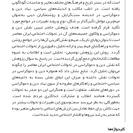
است که در بستر تاریخ و فرهنگ‌های مختلف تعابیر و مناسبات گوناگونی
یافته است. در اغلب مکاتب و اندیشه‌های سیاسی، نهاد دین و
دموکراسی در اندیشه سنت‌گرایان و روشنفکران دینی به‌عنوان
مهم‌ترین عوامل تأثیرگذار بر شکل، نوع و روند تغییرات در جوامع مورد
تأکید قرار گرفته است. هدف پژوهش حاضر تبیین نقش دین و
دموکراسی و واکاوی خصیصه‌های آن در تحولات اجتماعی ایران معاصر
است تا بتوان زوایای تاریک، مبهم و نقش‌آفرینی آن‌ها را در جوامع روشن
ساخته و راهگشای فهم بهتر و ارائه تحلیل دقیق‌تری از تحولات اجتماعی
گردد. روش این پژوهش توصیفی- تحلیلی است و اطلاعات به شیوه
مطالعات کتابخانه‌ای جمع‌آوری گردیده است. در پاسخ به سؤال پژوهش
که نقش دین و دموکراسی در تحولات اجتماعی ایران معاصر را چگونه
می‌توان تحلیل کرد، نتایج نشان داد که همواره دین و دموکراسی در
تحولات نقش داشته و میزان این ایفای نقش بسته به داعیه‌های
سیاسی-اجتماعی و راهکارهای مطروحه از سوی نهاد دین و دموکراسی
در دوره‌های مختلف، متفاوت است و همگرایی این دو منجر به تحولات
گسترده همانند انقلاب و مشارکت حداکثری مردم شده است.
به‌طورکلی، به نظر می‌رسد سمت‌وسوی این تغییرات و تحولات بیشتر در
جهت تلاش برای حفظ تعادل بین ارزش‌های اسلامی با محیطی متغیر بوده
که منجر به رشد نیروها و اقشار اجتماعی جدید شده است.
کلیدواژه‌ها