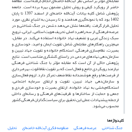
مقابله‌ای مؤثر بر اساس نظر آیت‌الله خامنه‌ای انجام گرفته است. مطالعه
حاضر از رویکرد کیفی و روش تحلیل مضمون بهره برده است. جامعه
پژوهش شامل کلیه بیانات آیت‌الله خامنه‌ای از اسفند 1397 تا پایان
1402 بود که با نمونه‌گیری هدفمند و تا رسیدن به اشباع نظری، مورد
تحلیل قرار گرفت. یافته‌ها نشان می‌دهد دشمن در جنگ شناختی و در
عرصه فرهنگی از سه راهبرد اصلی تحریف هویت اسلامی ـ ایرانی، ترویج
سبک زندگی غربی و تضعیف نهاد خانواده استفاده می‌کند. در مقابل،
مهم‌ترین راهکارهای مقابله‌ای شامل تقویت ایمان و امید، خودسازی و
بصیرت، نظام‌سازی فرهنگی، استحکام خانواده و تقویت جهاد تبیین و
سازمان‌دهی نهادهای مردمی در راستای کنشگری متناسب است. نتایج
پژوهش حاکی از آن است که مقابله مؤثر با جنگ شناختی فرهنگی
نیازمند رویکردی جامع و فعال است که بر تقویت نقاط قوت، بهره‌برداری
از فرصت‌ها و رفع هوشمندانه نقاط ضعف تمرکز دارد. لزوم فعال‌سازی
و سازمان‌دهی جهاد تبیین، تقویت و ارتقای سرمایه اجتماعی،
استحکام‌بخشی به نهاد خانواده، ارتقای بصیرت و خودسازی فردی و
جمعی و حمایت از ساختارها و ظرفیت‌های فرهنگی و رسانه‌ای داخلی
ازجمله پیشنهادات عملی این تحقیق برای سیاست‌گذاران فرهنگی کشور
محسوب می‌شود.
کلیدواژه‌ها
جنگ شناختی
عرصه فرهنگی
منظومه فکری آیت‌الله خامنه‌ای
تحلیل