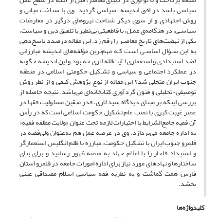
سیاسی باشد در افق اندیشه، سیاسی گردید. وی با شناخت مبانی و
روش اجتهادی و از سوی دیگر شناخت نیروهای درگیر در معارضات
سیاسـی، در هنگامه‌ی عمـل، با قاطعیتی بی‌نظیر با تلفیق دین و سیاست،
یکی از نهضت‌های تاریخ معاصـر را رقم زد. این مقاله درصدد پاسخ‌دهی
به این سـؤال اساسـی اسـت کـه مهم‌ترین مؤلفه‌های اندیشه مبارزاتی
(ضد استبدادی و استعماری) آیت‌الله لاری چه بود و این اندیشه چگونه
در عملکرد اجتماعی و سیاسی و تشـکیل حکومتی اسلامی در منطقه
جنوب ایران متجلی شد؟ این مقاله از نوع پژوهش کیفی و از نظر روش
توصیفی-تحلیلی و فنون گردآوری کتابخانه‌ای می‌باشد. نتیجه حاصله از
بررسی اینکه بر مبنای دیدگاه سید لاری، قدر متقین مسئولیت فقها در
عصر غیبت کبری با نصب عام تشکیل حکومت اسلامی است که در رأس
آن فقیه جامع‌الشرایط با اختیارات لازمه تحت عنوان «ولایت مطلقه فقیه»
به اداره جامعه می‌پردازد. وی در عرصه عمل هم به‌عنوان ولی‌فقیه در
قلمرو جنوب ایران با تشکیل حکومت، مبارزه با ظلم انگلیس استعمارگر
و استبداد قاجار را با اعلام جهاد به منصه ظهور رسانید و برای بنای
ساختار‌ها و نهادهای مورد نیاز برای اداره امورات جامعه در قلمرو استان
فارس همت گماشت و به نظریه فقه سیاسی اسلام مصداقی عینی
بخشد.
کلیدواژه‌ها