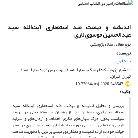
اندیشه و نهضت ضد استعماری آیت‌الله سید
عبدالحسین موسوی لاری
نوع مقاله : مقاله پژوهشی
نویسنده
نیره قوی
دانشیار پژوهشگاه فرهنگ و معارف اسلامی و مدرس گروه معارف اسلامی،
تهران، تهران.
10.22034/irsj.2026.243543
چکیده
بررسی و تحلیل اندیشه و نهضت ضد استعماری آیت‌الله سید
عبدالحسین لاری، به‌عنوان یکی از رهبران برجسته دینی در عرصه
سیاست بدون درک بنیان‌های فکری، اهداف و آرمان‌های و شرایط
تاریخی، اجتماعی و سیاسی دوره حیات ایشان میسر نیست. وی در عصر
حیات خود به ارائه اندیشه و عملکردی مبتنی بر دین با محوریت مذهب
شیعه پرداخت و با نوآوری در دنیای معاصر، قبل از آنکه در سطح عمل