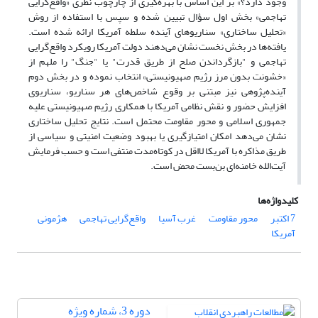
وجود دارد؟» بر این اساس با بهره‌گیری از چارچوب نظری «واقع‌گرایی
تهاجمی» بخش اول سؤال تبیین شده و سپس با استفاده از روش
«تحلیل ساختاری» سناریوهای آینده سلطه آمریکا ارائه شده است.
یافته‌ها در بخش نخست نشان می‌دهند دولت آمریکا
رویکرد واقع‌گرایی
تهاجمی و "بازگرداندن صلح از طریق قدرت" یا "جنگ" را ملهم از
«خشونت بدون مرز رژیم صهیونیستی» انتخاب نموده و در بخش دوم
آینده‌پژوهی نیز مبتنی بر وقوع شاخص‌های هر سناریو، سناریوی
افزایش حضور و نقش نظامی آمریکا با همکاری رژیم صهیونیستی
علیه
جمهوری اسلامی و محور مقاومت محتمل است. نتایج تحلیل ساختاری
نشان می‌دهد امکان امتیازگیری یا بهبود وضعیت امنیتی و سیاسی از
طریق مذاکره با آمریکا لااقل در کوتاه‌مدت منتفی است و حسب فرمایش
آیت‌الله خامنه‌ای بن‌بست محض است.
کلیدواژه‌ها
7 اکتبر
محور مقاومت
غرب آسیا
واقع‌گرایی تهاجمی
هژمونی
آمریکا
دوره 3، شماره ویژه