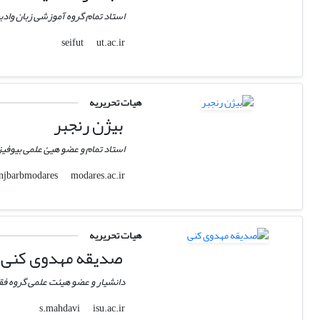
استاد تمام گروه آموزشی زبان واد
ut.ac.ir
seifut
هیات تحریریه
بیژن رنجبر
استاد تمام و عضو هیئ علمی بیوف
modares.ac.ir
ranjbarbmodares
هیات تحریریه
صدیقه مهدوی کنی
دانشیار و عضو هیئت علمی گروه فق
isu.ac.ir
s.mahdavi