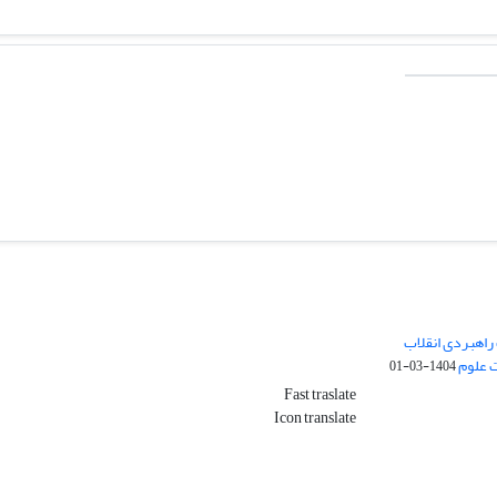
راهبردی انقلاب
ت علوم
1404-03-01
Fast traslate
Icon translate