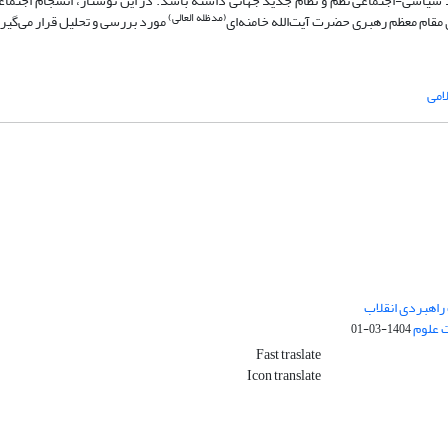
سیاسی-اجتماعی نظم و نظام جدید جهانی داشته باشد. در این نوشتار، انسجام اجتماعی 
(مدظله العالی)
 مقام معظم رهبری حضرت آیت‌الله خامنه‌ای
مورد بررسی و تحلیل قرار می‌گیر
امی
راهبردی انقلاب
ت علوم
1404-03-01
Fast traslate
Icon translate