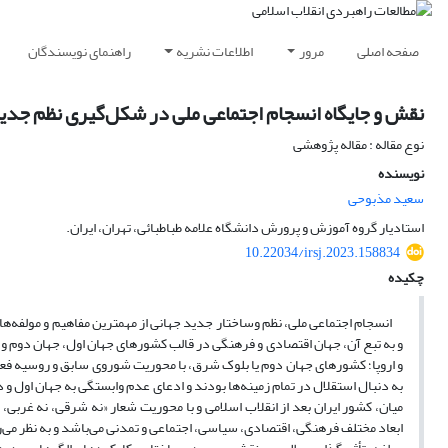
صفحه اصلی
مرور
اطلاعات نشریه
راهنمای نویسندگان
نقش و جایگاه انسجام اجتماعی ملی در شکل‌گیری نظم جدید 
نوع مقاله : مقاله پژوهشی
نویسنده
سعید مذبوحی
استادیار گروه آموزش و پرورش دانشگاه علامه طباطبائی، تهران، ایران.
10.22034/irsj.2023.158834
چکیده
انسجام اجتماعی ملی، نظم وساختار جدید جهانی از مهمترین مفاهیم و مولفه‌ه
و به تبع آن، جهان اقتصادی و فرهنگی در قالب کشورهای جهان اول، جهان دوم و 
و اروپا؛ کشورهای جهان دوم یا بلوک شرق، با محوریت شوروی سابق و روسیه فع
به دنبال استقلال در تمام زمینه‌ها بودند و ادعای عدم وابستگی به جهان اول و 
میان، کشور ایران بعد از انقلاب اسلامی و با محوریت شعار «نه شرقی، نه غربی
ابعاد مختلف فرهنگی، اقتصادی، سیاسی، اجتماعی و تمدنی می‌باشد و به نظر می‌ر