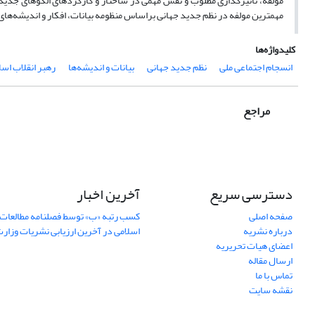
مولفه، تأثیرگذاری مطلوب و نقش مهمی در ساختار و کارکردهای الگوهای جدید 
مهمترین مولفه در نظم جدید جهانی براساس منظومه بیانات، افکار و اندیشه‌های
کلیدواژه‌ها
انسجام اجتماعی ملی
نظم جدید جهانی
بیانات و اندیشه‌ها
رهبر انقلاب اسل
مراجع
دسترسی سریع
آخرین اخبار
صفحه اصلی
کسب رتبه «ب» توسط فصلنامه مطالعات 
درباره نشریه
اسلامی در آخرین ارزیابی نشریات وزار
اعضای هیات تحریریه
ارسال مقاله
تماس با ما
نقشه سایت