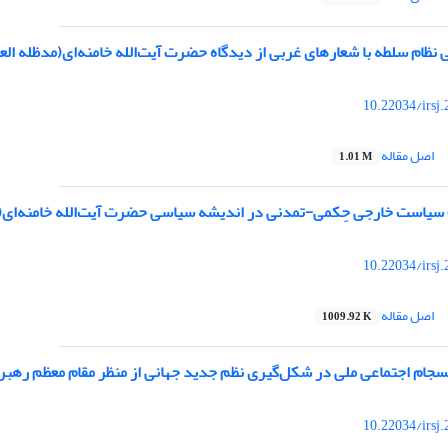
نظام سلطه با شعارهای غربی از دیدگاه حضرت آیت‌الله خامنه‌ای(مدظله العا
10.22034/irsj
اصل مقاله
1.01 M
یف سیاست خارجی حِکمی-تمدنی در اندیشه سیاسی حضرت آیت‌الله خامنه‌ای(م
10.22034/irsj
اصل مقاله
1009.92 K
سجام اجتماعی ملی در شکل‌گیری نظم جدید جهانی از منظر مقام معظم رهبری
10.22034/irsj