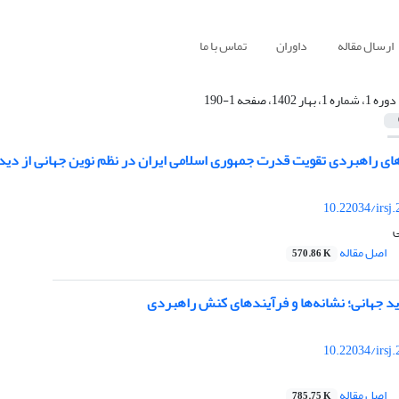
ارسال مقاله
داوران
تماس با ما
دوره 1، شماره 1، بهار 1402، صفحه 1-190
ای راهبردی تقویت قدرت جمهوری اسلامی ایران در نظم نوین جهانی از دیدگا
10.22034/irsj
ی
اصل مقاله
570.86 K
ید جهانی؛ نشانه‌ها و فرآیندهای کنش راهبردی
10.22034/irsj
اصل مقاله
785.75 K