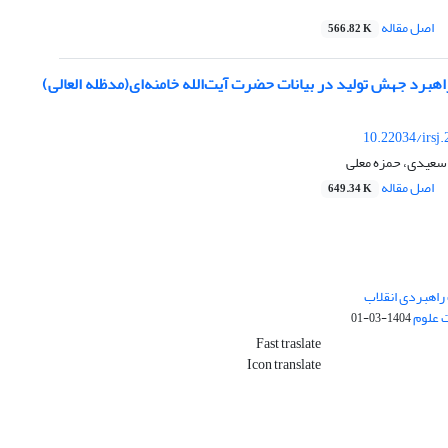
اصل مقاله
566.82 K
برد جهش تولید در بیانات حضرت آیت‌الله خامنه‌ای(مدظله العالی)
10.22034/irsj
 سعیدی، حمزه معلی
اصل مقاله
649.34 K
راهبردی انقلاب
ت علوم
1404-03-01
Fast traslate
Icon translate