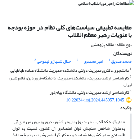
مقایسه تطبیقی سیاست‌های کلی نظام در حوزه بودجه
با منویات رهبر معظم انقلاب
نوع مقاله : مقاله پژوهشی
نویسندگان
3
2
1
محمد صدیق
امیر محمدی
جلال شهبازی لیموچی
1
دانشجوی دکتری مدیریت دولتی دانشکده مدیریت دانشگاه علامه طباطبایی
2
کارشناسی ارشد مدیریت، دانشکده مدیریت، دانشگاه فروردین، قائم شهر،
ایران
3
کارشناسی ارشد مدیریت دولتی، دانشگاه پیام نور
10.22034/irsj.2024.445957.1045
چکیده
همان‌گونه که قدرت خرید پول ملی هر کشور، درون و برون مرزهای آن،
به‌عنوان شاخص‏ سنجش توان اقتصادی آن کشور، نسبت به توان
اقتصادی سایر کشور‏ها شناخته و به کار گرفته می‌شود، بودجۀ سالانۀ