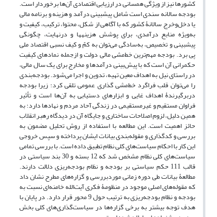
کشورها نیز از ویژگی همسانی در ارزیابی اقتصادی آن‌ها برخوردار است.
بودجه‏ سالانه سندی است شامل پیش‏بینی درآمد و هزینه و برنامه مالی
یا دخل‌وخرج سالانۀ کشور که با آگاهی از شکل، محتوا، ترکیب، کیفیت و
به‌ویژه‏ منابع درآمدی، برای پوشش هزینه‏ها و درنهایت، چگونگی
پیش‏بینی و تخصیص، به‌سادگی‏ می‌توان به کمّ ‏و کیف نسبی اقتصاد ملی
پی برد. بودجه مهم‌ترین خط‌مشی مالی دولت و ازجمله نمادهای کیفیت
حکمرانی آن است که با پیش‌بینی درآمد‌ها و مخارج برای یک سال مالی،
در راستای نیل به اهداف معین تهیه، تدوین و اجرا می‌شود. بودجه‌بندی
را می‌توان قلب فراگرد خط‌مشی گذاری عمومی تلقی کرد؛ زیرا بودجه
دربرگیرندۀ اهداف غایی و ابزارهای دستیابی به آن‌ها است و تأثیر
فراوان مستقیم و غیرمستقیمی در زندگی آحاد مردم و نهاد‌ها دارد؛ به
همین دلیل، لزوم اصلاحات ساختاری و جایگاه آن در دیدگاه رهبر انقلاب
حائز اهمیت است. این مطالعه با استفاده از روش تحلیل مضمون به
بررسی و کدگذاری و مقوله‌بندی بیانات ایشان پرداخته و سپس خروجی
این کار با احکام سیاست‌های کلی نظام تطبیق داده است. با بررسی تمامی
سیاست‌های کلی نظام مشخص شد که 12 بسته و 30 بند سیاستی در
قالب 111 حکم سیاستی بر بودجه و نظام بودجه‌ریزی دلالت دارند.
مطالعۀ بیانات طی دوره زمانی موردبررسی و گزاره‌های مطرح نشان داد
که مقوله‌‎های اصلی موجود در منظومۀ فکری آیت‌الله خامنه‌ای نسبت به
بودجه و نظام بودجه‌ریزی به ترتیب حول 9 محور قرار دارد. در پایان با
هدف توجه بیشتر به برخی گزاره‌ها در سیاست‌گذاری‌های کلی بخش