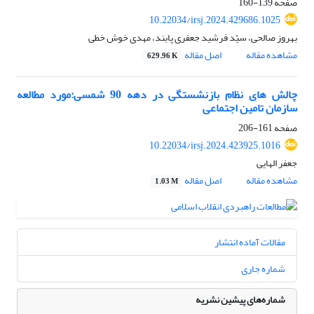
صفحه
139-160
10.22034/irsj.2024.429686.1025
بهروز صالحی، سیّد فرشید جعفری پابند، مهدی خوش خطی
مشاهده مقاله
اصل مقاله
629.96 K
چالش های نظام بازنشستگی در دهه 90 شمسی:مورد مطالعه
سازمان تامین اجتماعی
صفحه
161-206
10.22034/irsj.2024.423925.1016
جعفر الهایی
مشاهده مقاله
اصل مقاله
1.03 M
مقالات آماده انتشار
شماره جاری
شماره‌های پیشین نشریه