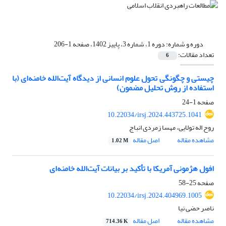
دوره و شماره:
دوره 1، شماره 3، پاییز 1402، صفحه 1-206
تعداد مقالات:
6
چیستی و چگونگی تحول علوم انسانی از دیدگاه آیت‌الله خامنه‌ای (با
استفاده از روش تحلیل مضمون)
صفحه
1-24
10.22034/irsj.2024.443725.1041
روح اله تولایی، مهسا زمردی انباج
مشاهده مقاله
اصل مقاله
1.02 M
افول هژمونی آمریکا با تأکید بر بیانات آیت‌الله خامنه‌ای
صفحه
25-58
10.22034/irsj.2024.404969.1005
ناصر حضی نیا
مشاهده مقاله
اصل مقاله
714.36 K