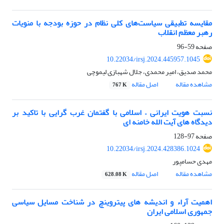
مقایسه تطبیقی سیاست‌های کلی نظام در حوزه بودجه با منویات
رهبر معظم انقلاب
صفحه
59-96
10.22034/irsj.2024.445957.1045
محمد صدیق، امیر محمدی، جلال شهبازی لیموچی
مشاهده مقاله
اصل مقاله
767 K
نسبت هویت ایرانی – اسلامی با گفتمان غرب گرایی با تاکید بر
دیدگاه های آیت الله خامنه ای
صفحه
97-128
10.22034/irsj.2024.428386.1024
مهدی حسامپور
مشاهده مقاله
اصل مقاله
628.08 K
اهمیت آراء و اندیشه های پیتروینچ در شناخت مسایل سیاسی
جمهوری اسلامی ایران