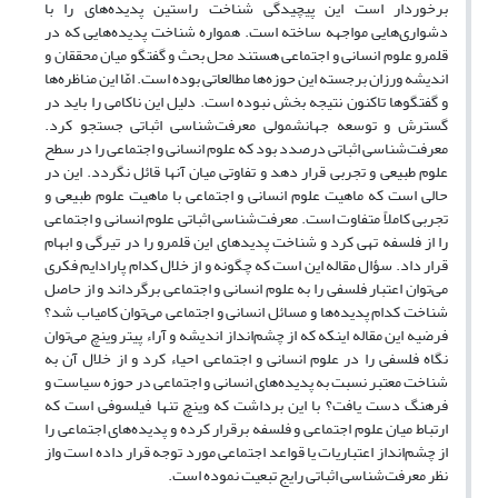
برخوردار است این پیچیدگی شناخت راستین پدیده‌های را با
دشواری‌هایی مواجهه ساخته است. همواره شناخت پدیده‌هایی که در
قلمرو علوم انسانی و اجتماعی هستند محل بحث و گفتگو میان محققان و
اندیشه ورزان برجسته این حوزه‌ها مطالعاتی بوده است. امّا این مناظره‌ها
و گفتگوها تاکنون نتیجه بخش نبوده است. دلیل این ناکامی را باید در
گسترش و توسعه جهانشمولی معرفت‌شناسی اثباتی جستجو کرد.
معرفت‌شناسی اثباتی درصدد بود که علوم انسانی و اجتماعی را در سطح
علوم طبیعی و تجربی قرار دهد و تفاوتی میان آنها قائل نگردد. این در
حالی است که ماهیت علوم انسانی و اجتماعی با ماهیت علوم طبیعی و
تجربی کاملاً متفاوت است. معرفت‌شناسی اثباتی علوم انسانی و اجتماعی
را از فلسفه تهی کرد و شناخت پدید‌های این قلمرو را در تیرگی و ابهام
قرار داد. سؤال مقاله این است که چگونه و از خلال کدام پارادایم فکری
می‌توان اعتبار فلسفی را به علوم انسانی و اجتماعی برگرداند و از حاصل
شناخت کدام پدیده‌ها و مسائل انسانی و اجتماعی می‌توان کامیاب شد؟
فرضیه این مقاله اینکه که از چشم‌انداز اندیشه و آراء پیتر وینچ می‌توان
نگاه فلسفی را در علوم انسانی و اجتماعی احیاء کرد و از خلال آن به
شناخت معتبر نسبت به پدیده‌های انسانی و اجتماعی در حوزه سیاست و
فرهنگ دست یافت؟ با این برداشت که وینچ تنها فیلسوفی است که
ارتباط میان علوم اجتماعی و فلسفه برقرار کرده و پدیده‌های اجتماعی را
از چشم‌انداز اعتباریات یا قواعد اجتماعی مورد توجه قرار داده است واز
نظر معرفت‌شناسی اثباتی رایج تبعیت نموده است.