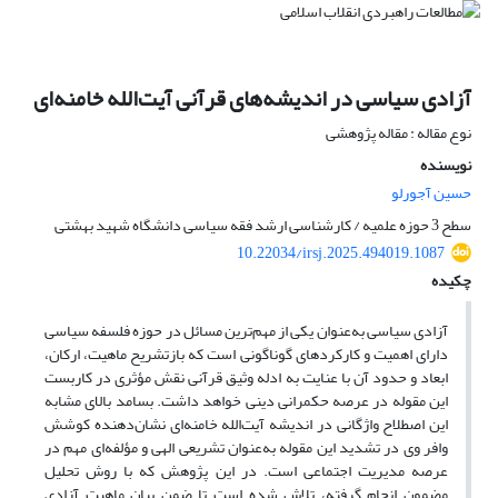
آزادی سیاسی در اندیشه‌های قرآنی آیت‌الله خامنه‌ای
نوع مقاله : مقاله پژوهشی
نویسنده
حسین آجورلو
سطح 3 حوزه علمیه / کارشناسی ارشد فقه سیاسی دانشگاه شهید بهشتی
10.22034/irsj.2025.494019.1087
چکیده
آزادی سیاسی به‌عنوان یکی از مهم‌ترین مسائل در حوزه فلسفه سیاسی
دارای اهمیت و کارکردهای گوناگونی است که بازتشریح ماهیت، ارکان،
ابعاد و حدود آن با عنایت به ادله وثیق قرآنی نقش مؤثری در کاربست
این مقوله در عرصه حکمرانی دینی خواهد داشت. بسامد بالای مشابه
این اصطلاح واژگانی در اندیشه آیت‌الله‌ خامنه‌ای نشان‌دهنده کوشش
وافر وی در تشدید این مقوله به‌عنوان تشریعی الهی و مؤلفه‌ای مهم در
عرصه مدیریت اجتماعی است. در این پژوهش که با روش تحلیل
مضمون انجام گرفته، تلاش شده است تا ضمن بیان ماهیت آزادی