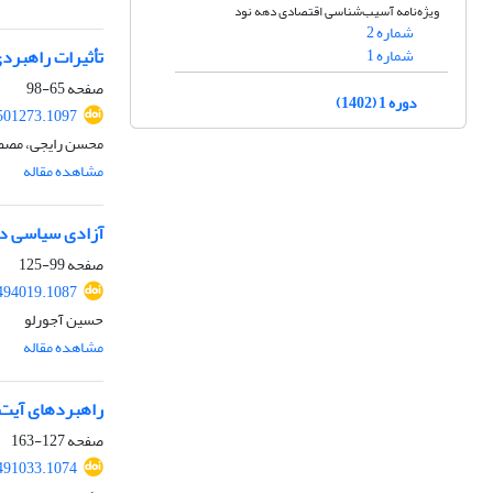
ویژه‌نامه آسیب‌شناسی اقتصادی دهه نود
شماره 2
شماره 1
تأثیرات راهبردی
صفحه
65-98
دوره 1 (1402)
.501273.1097
محسن رایجی، مصطف
مشاهده مقاله
آزادی سیاسی در 
صفحه
99-125
.494019.1087
حسین آجورلو
مشاهده مقاله
راهبردهای آیت‌ال
صفحه
127-163
.491033.1074