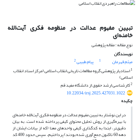
تبیین مفهوم عدالت در منظومه فکری آیت‌الله
خامنه‌ای
نوع مقاله : مقاله پژوهشی
نویسندگان
2
1
میثم قهرمان
پیام طبیبی
1
استادیار پژوهشی گروه مطالعات تاریخی انقلاب اسلامی (مرکز اسناد انقلاب
اسلامی)
2
کارشناسی ارشد حقوق از دانشگاه مفید قم
10.22034/irsj.2025.427031.1022
چکیده
در این نوشتار به تبیین مفهوم عدالت در منظومه فکری آیت‌الله خامنه‌ای
با بهره‌گیری از روش تحلیل محتوای کیفی پرداخته شده است. به بیان
دقیق‌تر، ابتدا به کدگذاریِ کیفی واحدهای معنا (که از بیانات ایشان از
دهه 60 تاکنون جمع‌آوری شده بودند) پرداختیم، سپس حدود 400 کد