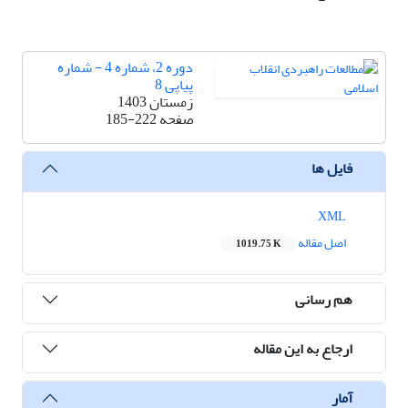
دوره 2، شماره 4 - شماره
پیاپی 8
زمستان 1403
صفحه
185-222
فایل ها
XML
اصل مقاله
1019.75 K
هم رسانی
ارجاع به این مقاله
آمار