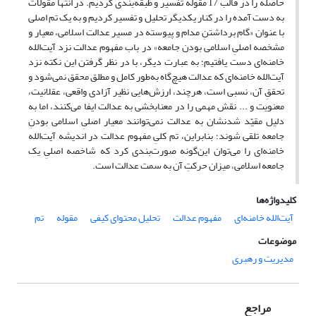
حاصله را در قالب 17 مقوله تفسیر و طبقه‌بندی کردیم. در انتها مقولات
به دست آمده را در کنار یکدیگر تحلیل و تفسیر کردیم و به یک تم اصلی
با عنوان «گام برداشتنِ مدام و پیوسته در مسیر عدالت اسلامی، معیار و
مشخصه اصلیِ اسلامی بودن جامعه» در باب مفهوم عدالت نزد آیت‌الله
خامنه‌ای دست یافتیم؛ به عبارت دیگر، با در نظر گرفتن این نکته نزد
آیت‌الله خامنه‌ای که عدالت هیچ‌گاه به‌طور کامل و مطلق محقق نمی‌شود و
تحققِ آن، نسبی است، هرچند، ارزش‌هایی نظیر آزادی واقعی، عقلانیت،
معنویت و ... نقش مهمی را در معنابخشی به عدالت ایفا می‌کنند، اما به
دلیل مقیّد شدنشان به عدالت نمی‌توانند معیار اصلیِ اسلامی بودنِ
جامعه تلقی شوند؛ بنابراین، تم کلیِ مفهوم عدالت در اندیشه آیت‌الله
خامنه‌ای را می‌توان این‌گونه صورت‌بندی کرد که شاخصه اصلیِ یک
جامعه اسلامی، میزان حرکتِ آن به سمت عدالت است.
کلیدواژه‌ها
آیت‌الله خامنه‌ای
مفهوم عدالت
تحلیل محتوای کیفی
مقوله
تم
موضوعات
مدیریت و رهبری
مراجع