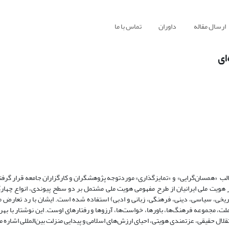
ارسال مقاله
داوران
تماس با ما
ای
لب «همسان‌گرایی» و «تمایز‌گذاری» موردتوجه پژوهشگران و کارگزاران جامعه قرار گرفت
و بر هویت ملی ایرانیان از طرح مفهومی هویت ملی مشتمل بر دو سطح پیوندی، انواع چهار
ریخی، سیاسی، دینی، فرهنگی، زبانی و ادبی) استفاده شده است. ایشان با رد تعارض مل
ملت، مجموعه فرهنگ‌ها، باورها، خواست‌ها، آرزوها و رفتارهای اوست. این نوشتار با به
تقلال حقیقی، عزتمندی هویتی، احیای ارزش‌های اسلامی و پیدایی منزلت بین‌المللی اشاره م