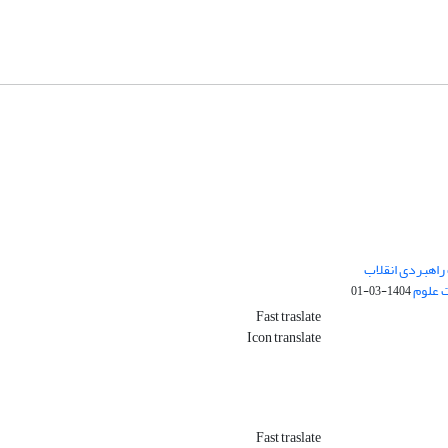
راهبردی انقلاب
ت علوم
1404-03-01
Fast traslate
Icon translate
Fast traslate