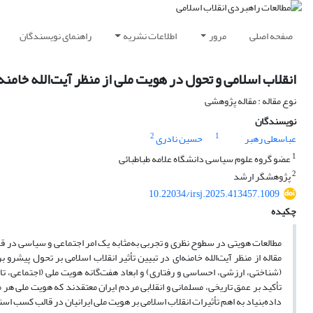
صفحه اصلی
مرور
اطلاعات نشریه
راهنمای نویسندگان
انقلاب اسلامی و تحول در هویت ملی از منظر آیت‌الله خامنه‌
نوع مقاله : مقاله پژوهشی
نویسندگان
2
1
عباسعلی رهبر
حسین نادری
1
عضو گروه علوم سیاسی دانشگاه علامه طباطبائی
2
پژوهشگر ارشد
10.22034/irsj.2025.413457.1009
چکیده
مطالعات هویتی در سطوح نظری و تجربی به‌مثابه یک امر اجتماعی و سیاسی در قا
مقاله از منظر آیت‌الله خامنه‌ای در تبیین تأثیر انقلاب اسلامی بر تحول پیشر
(شناختی، ارزشی، احساسی و رفتاری) و ابعاد هفت‌گانه هویت ملی (اجتماعی، تا
تأکید بر عمق تاریخی، مسلمانی و انقلابی مردم ایران معتقدند که هویت ملی هر 
داده‌بنیاد به اهم تأثیرات انقلاب اسلامی بر هویت ملی ایرانیان در قالب کسب اس