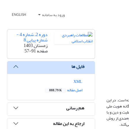
ورود به سامانه
ENGLISH
دوره 2، شماره 4 -
شماره پیاپی 8
زمستان 1403
صفحه
57-91
فایل ها
XML
اصل مقاله
888.79 K
ه است. در این
گانه هویت ملی
هم رسانی
یت و دین و با
ره‌مندی از روش
ارجاع به این مقاله
ی‌کند.