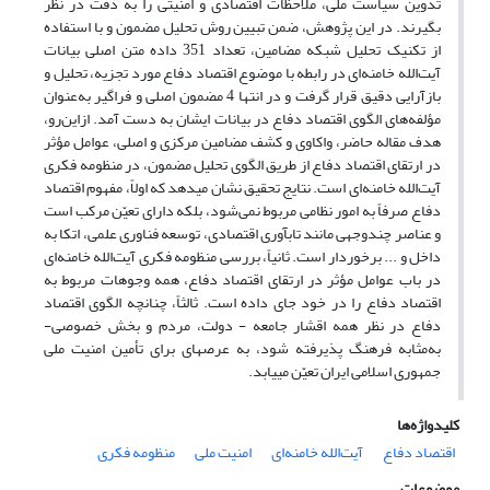
تدوین سیاست ملی، ملاحظات اقتصادی و امنیتی را به دقت در نظر
بگیرند. در این پژوهش، ضمن تبیین روش تحلیل مضمون و با استفاده
از تکنیک تحلیل شبکه مضامین، تعداد 351 داده‌ متن اصلی بیانات
آیت‌الله خامنه‌ای در رابطه با موضوع اقتصاد دفاع مورد تجزیه، تحلیل و
بازآرایی دقیق قرار گرفت و در انتها 4 مضمون اصلی و فراگیر به‌عنوان
مؤلفه‌های الگوی اقتصاد دفاع در بیانات ایشان به دست آمد. ازاین‌رو،
هدف مقاله حاضر، واکاوی و کشف مضامین مرکزی و اصلی، عوامل مؤثر
در ارتقای اقتصاد دفاع از طریق الگوی تحلیل مضمون، در منظومه فکری
آیت‌الله خامنه‌ای است. نتایج تحقیق نشان می­دهد که اولاً، مفهوم اقتصاد
دفاع صرفاً به امور نظامی مربوط نمی‌شود، بلکه دارای تعیّن مرکب است
و عناصر چندوجهی مانند تاب­آوری اقتصادی، توسعه فناوری علمی، اتکا به
داخل و ... برخوردار است. ثانیاً، بررسی منظومه فکری آیت‌الله خامنه‌ای
در باب عوامل مؤثر در ارتقای اقتصاد دفاع، همه وجوهات مربوط به
اقتصاد دفاع را در خود جای داده است. ثالثاً، چنانچه الگوی اقتصاد
دفاع در نظر همه اقشار جامعه - دولت، مردم و بخش خصوصی-
به‌مثابه فرهنگ پذیرفته شود، به عرصه­­ای برای تأمین امنیت ملی
جمهوری اسلامی ایران تعیّن می­یابد.
کلیدواژه‌ها
اقتصاد دفاع
آیت‌الله خامنه‌ای
امنیت ملی
منظومه فکری
موضوعات