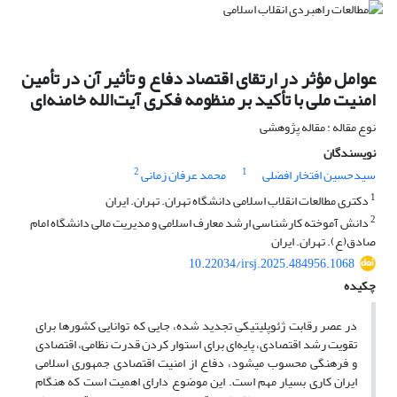
عوامل مؤثر در ارتقای اقتصاد دفاع و تأثیر آن در تأمین
امنیت ملی با تأکید بر منظومه فکری آیت‌الله خامنه‌ای
نوع مقاله : مقاله پژوهشی
نویسندگان
2
1
سیدحسین افتخار افضلی
محمد عرفان زمانی
1
دکتری مطالعات انقلاب اسلامی دانشگاه تهران. تهران. ایران
2
دانش آموخته کارشناسی ارشد معارف اسلامی و مدیریت مالی دانشگاه امام
صادق(ع). تهران. ایران
10.22034/irsj.2025.484956.1068
چکیده
در عصر رقابت ژئوپلیتیکیِ تجدید شده، جایی که توانایی کشورها برای
تقویت رشد اقتصادی، پایه‌ای برای استوار کردن قدرت نظامی، اقتصادی
و فرهنگی محسوب می­شود، دفاع از امنیت اقتصادی جمهوری اسلامی
ایران کاری بسیار مهم است. این موضوع دارای اهمیت است که هنگام