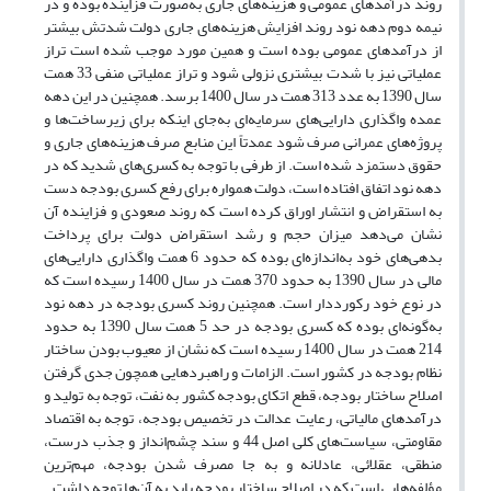
روند درآمدهای عمومی و هزینه‌های جاری به‌صورت فزاینده بوده و در
نیمه دوم دهه نود روند افزایش هزینه‌های جاری دولت شدتش بیشتر
از درآمدهای عمومی بوده است و همین مورد موجب شده است تراز
عملیاتی نیز با شدت بیشتری نزولی شود و تراز عملیاتی منفی 33 همت
سال 1390 به عدد 313 همت در سال 1400 برسد. همچنین در این دهه
عمده واگذاری دارایی‌های سرمایه‌ای به‌جای اینکه برای زیرساخت‌ها و
پروژه‌های عمرانی صرف شود عمدتاً این منابع صرف هزینه‌های جاری و
حقوق دستمزد شده است. از طرفی با توجه به کسری‌های شدید که در
دهه نود اتفاق افتاده است، دولت همواره برای رفع کسری بودجه دست
به استقراض و انتشار اوراق کرده است که روند صعودی و فزاینده آن
نشان می‌دهد میزان حجم و رشد استقراض دولت برای پرداخت
بدهی‌های خود به‌اندازه‌ای بوده که حدود 6 همت واگذاری دارایی‌های
مالی در سال 1390 به حدود 370 همت در سال 1400 رسیده است که
در نوع خود رکورددار است. همچنین روند کسری بودجه در دهه نود
به‌گونه‌ای بوده که کسری بودجه در حد 5 همت سال 1390 به حدود
214 همت در سال 1400 رسیده است که نشان از معیوب بودن ساختار
نظام بودجه در کشور است. الزامات و راهبردهایی همچون جدی گرفتن
اصلاح ساختار بودجه، قطع اتکای بودجه کشور به نفت، توجه به تولید و
درآمدهای مالیاتی، رعایت عدالت در تخصیص بودجه، توجه به اقتصاد
مقاومتی، سیاست‌های کلی اصل 44 و سند چشم‌انداز و جذب درست،
منطقی، عقلائی، عادلانه و به جا مصرف شدن بودجه، مهم‌ترین
مؤلفه‌هایی است که در اصلاح ساختار بودجه باید به آن‌ها توجه داشت.