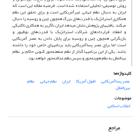
روش توصیفی-تحلیلی استفاده شده است. فرضیه مقاله این است که
ایران به دنبال نظم جهانی غیرآمریکایی است و برای تحقق این نظم
همکاری استراتژیک با قدرت‌های بزرگ همچون چین و روسیه را دنبال
می­کند. یافته­های پژوهش نشان می­دهد ایران ناگزیر به همکاری تاکتیکی
و انعقاد قراردادهای شراکت استراتژیک با قدرت‌های نوظهور و
بازیگرانی همچون چین و روسیه برای پایان دادن به عصر آمریکایی
است؛ اما برای عصر پساآمریکایی باید برنامه­های خاص خود را داشته
باشد. یکی از این برنامه­ها گذار از نظم منفعت­محور کنونی حاکم بر نظام
بین­الملل به نظم هویت­محور و سپس نظم عدالت­محور خواهد بود.
کلیدواژه‌ها
عصر پساآمریکایی
افول آمریکا
ایران
نظم جهانی
نظام
بین‌الملل
موضوعات
انقلاب اسلامی
مراجع