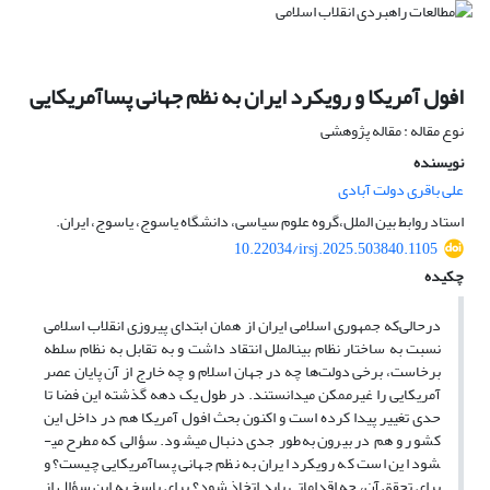
افول آمریکا و رویکرد ایران به نظم جهانی پساآمریکایی
نوع مقاله : مقاله پژوهشی
نویسنده
علی باقری دولت آبادی
استاد روابط بین الملل،گروه علوم سیاسی، دانشگاه یاسوج، یاسوج، ایران.
10.22034/irsj.2025.503840.1105
چکیده
درحالی‌که جمهوری اسلامی ایران از همان ابتدای پیروزی انقلاب اسلامی
نسبت به ساختار نظام بین­الملل انتقاد داشت و به تقابل به نظام سلطه
برخاست، برخی دولت‌ها چه در جهان اسلام و چه خارج از آن پایان عصر
آمریکایی را غیرممکن می­دانستند. در طول یک دهه گذشته این فضا تا
حدی تغییر پیدا کرده است و اکنون بحث افول آمریکا هم در داخل این
کشور و هم در بیرون به‌طور جدی دنبال می­شود. سؤالی که مطرح می­
شود این است که رویکرد ایران به نظم جهانی پساآمریکایی چیست؟ و
برای تحقق آن، چه اقداماتی باید اتخاذ شود؟ برای پاسخ به این سؤال از