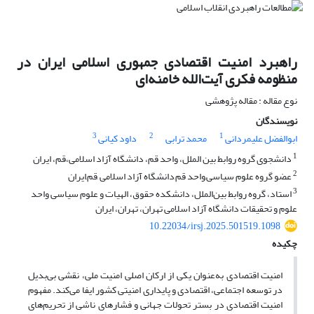
راهبرد امنیت اقتصادی جمهوری اسلامی ایران در
منظومه فکری آیت‌الله خامنه‌ای
نوع مقاله : مقاله پژوهشی
نویسندگان
3
2
1
ابوالفضل علیمردانی
محمد ترابی
داود کیانی
1
دانشجوی گروه روابط بین الملل، واحد قم، دانشگاه آزاد اسلامی،قم، ایران
2
عضو گروه علوم سیاسی,واحد قم,دانشگاه آزاد اسلامی ,قم,ایران
3
استاد، گروه روابط بین‌الملل، دانشکده حقوق، الهیات و علوم سیاسی واحد
علوم و تحقیقات دانشگاه آزاد اسلامی تهران، تهران، ایران
10.22034/irsj.2025.501519.1098
چکیده
امنیت اقتصادی به‌عنوان یکی از ارکان اصلی امنیت ملی، نقشی بی‌بدیل
در توسعه اجتماعی، اقتصادی و پایداری امنیتی کشور ایفا می‌کند. مفهوم
امنیت اقتصادی در بستر تحولات جهانی و فشارهای ناشی از تحریم‌های