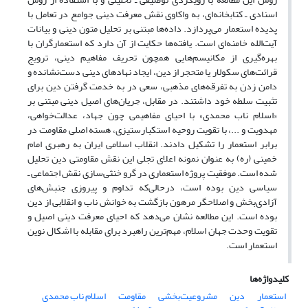
اسنادی ـ کتابخانه‌ای، به واکاوی نقش معرفت دینی جوامع در تعامل با
پدیده استعمار می‌پردازد. داده‌ها مبتنی بر تحلیل متون دینی و بیانات
آیت‌الله خامنه‌ای است
.
یافته‌ها حکایت از آن دارد که استعمارگران با
بهره‌گیری از مکانیسم‌هایی همچون تحریف مفاهیم دینی، ترویج
قرائت‌های سکولار یا متحجر از دین، ایجاد نهادهای دینی دست‌نشانده و
دامن زدن به تفرقه‌های مذهبی، سعی در به خدمت گرفتن دین برای
تثبیت سلطه خود داشتند. در مقابل، جریان‌های اصیل دینی مبتنی بر
«اسلام ناب محمدی» با احیای مفاهیمی چون جهاد، عدالت‌خواهی،
مهدویت و ...، با تقویت روحیه استکبارستیزی، هسته اصلی مقاومت در
برابر استعمار را تشکیل دادند. انقلاب اسلامی ایران به رهبری امام
خمینی (ره) به عنوان نمونه اعلای تجلی این نقش مقاومتی دین تحلیل
شده است
.
موفقیت پروژه استعماری در گرو خنثی‌سازی نقش اجتماعی ـ
سیاسی دین بوده است، درحالی‌که تداوم و پیروزی جنبش‌های
آزادی‌بخش و اصلاحگر مرهون بازگشت به خوانش ناب و انقلابی از دین
بوده است. این مطالعه نشان می‌دهد که احیای معرفت دینی اصیل و
تقویت وحدت جهان اسلام، مهم‌ترین راهبرد برای مقابله با اشکال نوین
استعمار است
.
کلیدواژه‌ها
استعمار
دین
مشروعیت‌بخشی
مقاومت
اسلام ناب محمدی