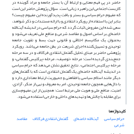
حاضر در پیِ فهم معنایی و ارتباط آن با بستر جامعه و مراد گوینده در
کاربست اجتماعی این راهبرد زبانی است. سؤال پژوهش حاضر این است
که مفهوم حرام سیاسی و بستر و بافت پدیدآورنده این مفهوم چیست؟
بنابر این با استفاده از رویکرد انتقادی و با ارائه مستندات و ذکر شواهد،
سعی شده این مفروض اثبات گردد که حرام سیاسی در اندیشه آیت‌الله
خامنه‌ای بر اساس اصول و مقاصد شرعی و منافع ملی تعریف می‌شود و
به‌عنوان یک مکانیسم اخلاقی و قانونی جهت بسط و تقویت جامعه
توحیدی و تسهیل‌کننده اجرای شریعت در بطن جامعه می‌باشد. رویکرد
پژوهشی حاضر بر مبنای تحلیل گفتمان انتقادی فرکلاف و در سه مرحله
جمع‌بندی گردیده است: مرحله «توصیف»، مرحله «پرکتیس گفتمانی» و
مرحله «پرکتیس اجتماعی». نتایج تحقیق نشان می‌دهد که حرام سیاسی
در اندیشه آیت‌الله خامنه‌ای یک گفتمان انتقادی است که با گفتمان‌های
دیگر مانند اسلام سیاسی یا فقاهتی و جمهوریت ارتباط معناداری دارد و
با دال‌هایی همچون جامعه توحیدی، امر به معروف و نهی از منکر، آزادی،
امنیت، منافع ملی و هویت ملی مرتبط است؛ همچنین از این مفهوم‌سازی
برای مقابله با چالش‌ها و تهدیدهای داخلی و خارجی استفاده می‌شود.
کلیدواژه‌ها
حرام سیاسی
آیت‌الله خامنه‌ای
گفتمان انتقادی فرکلاف
مقاصد
شرعی